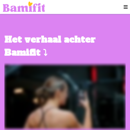
Het verhaal achter
Bamifit ⤵️