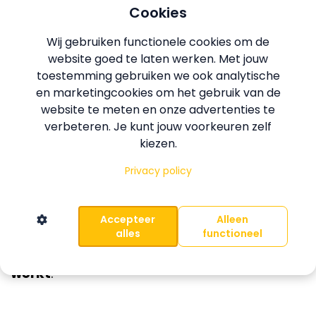
Cookies
key
. Voor mij was het dé manier om
patronen te doorbreken en blijvend
Wij gebruiken functionele cookies om de
resultaat te behalen.
website goed te laten werken. Met jouw
toestemming gebruiken we ook analytische
en marketingcookies om het gebruik van de
Ik wilde het jullie makkelijker maken dan het
website te meten en onze advertenties te
voor mij was. Daarom heb ik een app
verbeteren. Je kunt jouw voorkeuren zelf
ontwikkeld waarin al mijn recepten staan,
kiezen.
plus voedingsschema’s op maat. Geen
Privacy policy
verboden producten, geen crashdieet,
maar een realistisch calorietekort dat je wél
volhoudt. En zodra je jouw doel bereikt, leer
Accepteer
Alleen
je precies hoe je het resultaat behoudt.
alles
functioneel
Geen jojo-effect, maar een plan dat
werkt
.