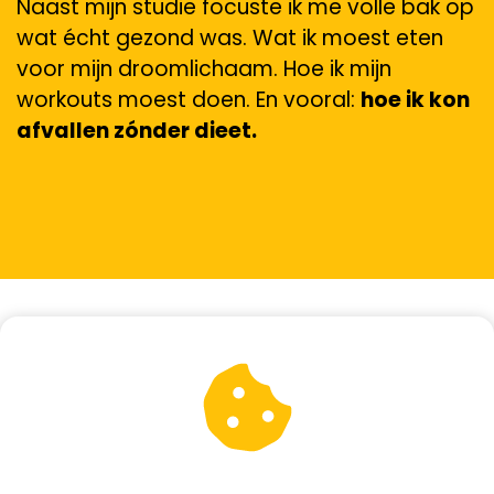
Naast mijn studie focuste ik me volle bak op
wat écht gezond was. Wat ik moest eten
voor mijn droomlichaam. Hoe ik mijn
workouts moest doen. En vooral:
hoe ik kon
afvallen zónder dieet.
Afvallen zónder dieet.
Toen ik een eetpatroon vond dat wél
werkte, begon ik mijn recepten te delen, mét
voedingswaarden.
Inzicht in wat je eet is