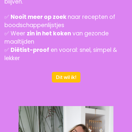
blijven.
✅
Nooit meer op zoek
naar recepten of
boodschappenlijstjes
✅ Weer
zin in het koken
van gezonde
maaltijden
✅
Diëtist-proof
en vooral: snel, simpel &
lekker
Dit wil ik!