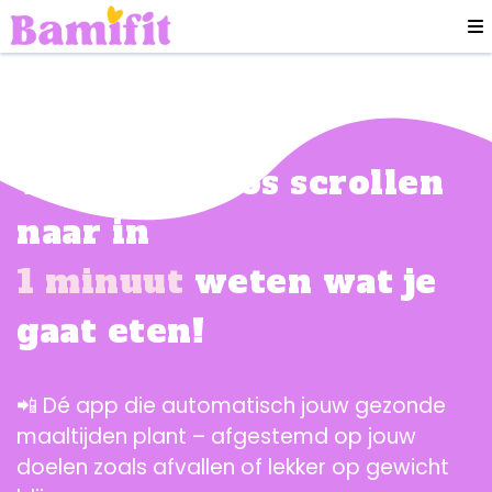
Van eindeloos scrollen
naar in
1 minuut
weten wat je
gaat eten!
📲 Dé app die automatisch jouw gezonde
maaltijden plant – afgestemd op jouw
doelen zoals afvallen of lekker op gewicht