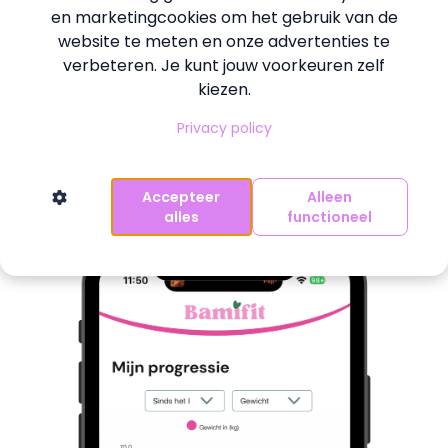
en marketingcookies om het gebruik van de
website te meten en onze advertenties te
verbeteren. Je kunt jouw voorkeuren zelf
kiezen.
Kant & Klaar óf zelf kiezen
Privacy policy
Kies per dag of je zelf wilt bepalen wat je
eet, of het werk uit handen geeft.
Accepteer
Alleen
alles
functioneel