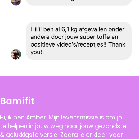
Bamifit
Hi, ik ben Amber. Mijn levensmissie is om jou
te helpen in jouw weg naar jouw gezondste
& gelukkigste versie. Zodra je er klaar voor