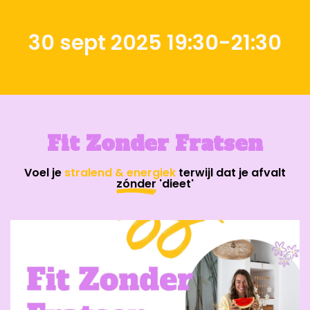
30 sept 2025 19:30-21:30
Fit Zonder Fratsen
Voel je
stralend & energiek
terwijl dat je afvalt
zónder
'dieet'