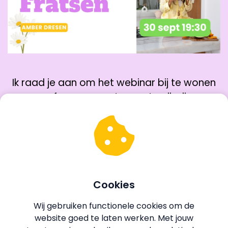
Ik raad je aan om het webinar bij te wonen
vanaf een computer, met volledige
aandacht.
Zo zorgen we samen het maximale
resultaat voor jouw
blijvende
gedragsverandering.
Meld je gratis aan! 💗
Cookies
Wij gebruiken functionele cookies om de
website goed te laten werken. Met jouw