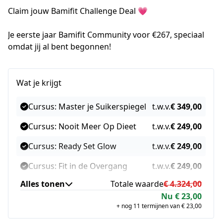
Claim jouw Bamifit Challenge Deal 💗
Je eerste jaar Bamifit Community voor €267, speciaal 
omdat jij al bent begonnen!
Wat je krijgt
Cursus: Master je Suikerspiegel
t.w.v.
€ 349,00
Cursus: Nooit Meer Op Dieet
t.w.v.
€ 249,00
Cursus: Ready Set Glow
t.w.v.
€ 249,00
Cursus: Fit in de Overgang
t.w.v.
€ 249,00
Alles tonen
Totale waarde
€ 4.324,00
Cursus: Gezond Koken voor
t.w.v.
€ 249,00
Nu € 23,00
Dummies
+ nog 11 termijnen van € 23,00
Bami Babbels, e-books, recepten