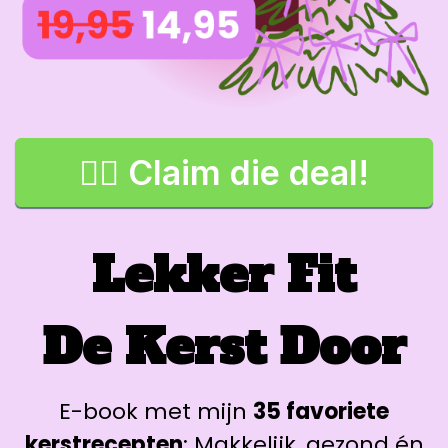
👉🏼 Claim die deal!
Lekker Fit
De Kerst Door
E-book met mijn
35 favoriete
kerstrecepten
: Makkelijk, gezond én